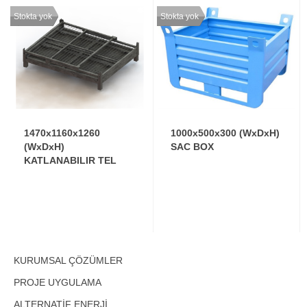
Stokta yok
Stokta yok
1470x1160x1260
1000x500x300 (WxDxH)
(WxDxH)
SAC BOX
KATLANABILIR TEL
BOX
KURUMSAL ÇÖZÜMLER
PROJE UYGULAMA
ALTERNATİF ENERJİ